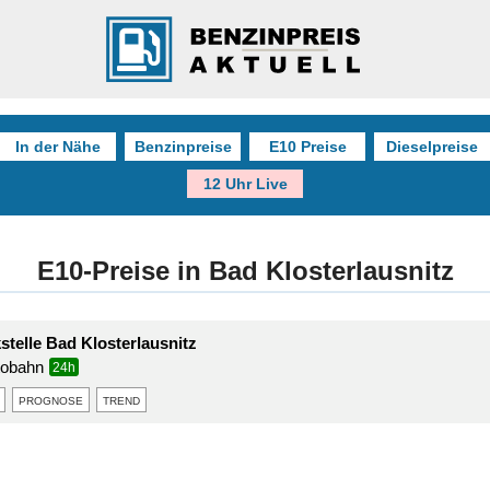
In der Nähe
Benzinpreise
E10 Preise
Dieselpreise
12 Uhr Live
E10-Preise in Bad Klosterlausnitz
stelle Bad Klosterlausnitz
tobahn
24h
prognose
trend