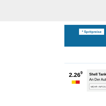
* Spritpreise
9
2.26
Shell Tank
An Der Au
mehr infos