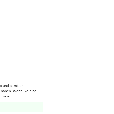
le und somit an
et haben. Wenn Sie eine
nbieten.
nt!