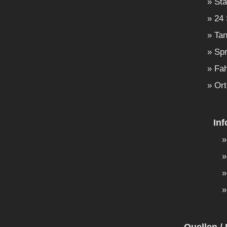
Sta
24 
Tan
Spr
Fah
Ort
In