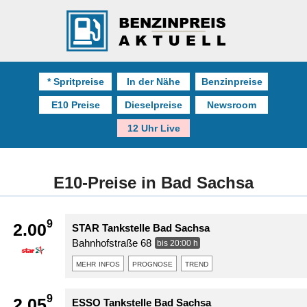
* Spritpreise
In der Nähe
Benzinpreise
E10 Preise
Dieselpreise
Newsroom
12 Uhr Live
E10-Preise in Bad Sachsa
9
2.00
STAR Tankstelle Bad Sachsa
Bahnhofstraße 68
bis 20:00 h
mehr infos
prognose
trend
9
2.05
ESSO Tankstelle Bad Sachsa