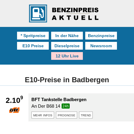
* Spritpreise
In der Nähe
Benzinpreise
E10 Preise
Dieselpreise
Newsroom
12 Uhr Live
E10-Preise in Badbergen
9
2.10
BFT Tankstelle Badbergen
An Der B68 14
24h
mehr infos
prognose
trend