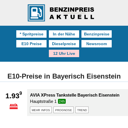
* Spritpreise
In der Nähe
Benzinpreise
E10 Preise
Dieselpreise
Newsroom
12 Uhr Live
E10-Preise in Bayerisch Eisenstein
9
1.93
AVIA XPress Tankstelle Bayerisch Eisenstein
Hauptstraße 1
24h
mehr infos
prognose
trend