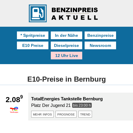
* Spritpreise
In der Nähe
Benzinpreise
E10 Preise
Dieselpreise
Newsroom
12 Uhr Live
E10-Preise in Bernburg
9
2.08
TotalEnergies Tankstelle Bernburg
Platz Der Jugend 21
bis 23:00 h
mehr infos
prognose
trend