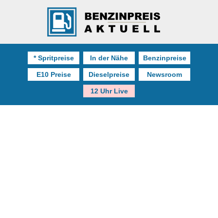
* Spritpreise
In der Nähe
Benzinpreise
E10 Preise
Dieselpreise
Newsroom
12 Uhr Live