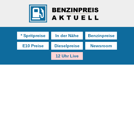
* Spritpreise
In der Nähe
Benzinpreise
E10 Preise
Dieselpreise
Newsroom
12 Uhr Live