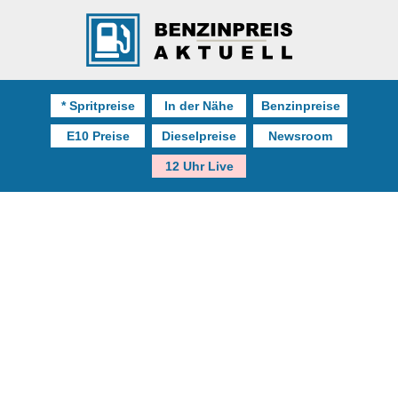
* Spritpreise
In der Nähe
Benzinpreise
E10 Preise
Dieselpreise
Newsroom
12 Uhr Live