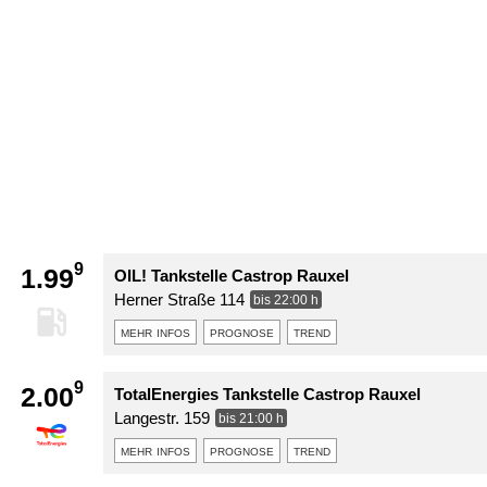
9
1.99
OIL! Tankstelle Castrop Rauxel
Herner Straße 114
bis 22:00 h
mehr infos
prognose
trend
9
2.00
TotalEnergies Tankstelle Castrop Rauxel
Langestr. 159
bis 21:00 h
mehr infos
prognose
trend