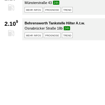
Münsterstraße 43
24h
mehr infos
prognose
trend
9
2.10
Behrenswerth Tankstelle Hilter A.t.w.
Osnabrücker Straße 18b
24h
mehr infos
prognose
trend