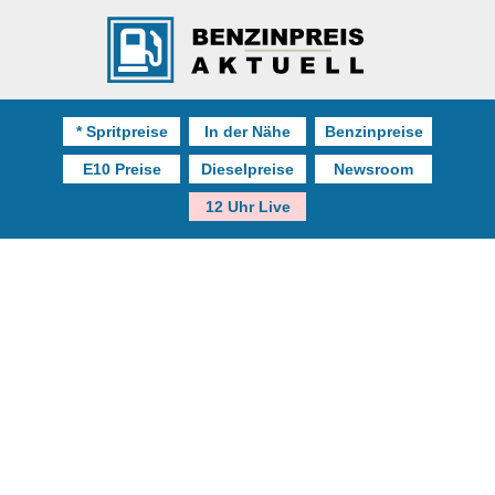
* Spritpreise
In der Nähe
Benzinpreise
E10 Preise
Dieselpreise
Newsroom
12 Uhr Live