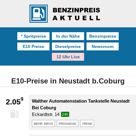
* Spritpreise
In der Nähe
Benzinpreise
E10 Preise
Dieselpreise
Newsroom
12 Uhr Live
E10-Preise in Neustadt b.Coburg
9
2.05
Walther Automatenstation Tankstelle Neustadt
Bei Coburg
Eckardtstr. 14
24h
mehr infos
prognose
trend