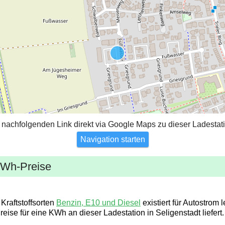
 nachfolgenden Link direkt via Google Maps zu dieser Ladestati
Navigation starten
KWh-Preise
Kraftstoffsorten
Benzin, E10 und Diesel
existiert für Autostrom l
reise für eine KWh an dieser Ladestation in Seligenstadt liefert.