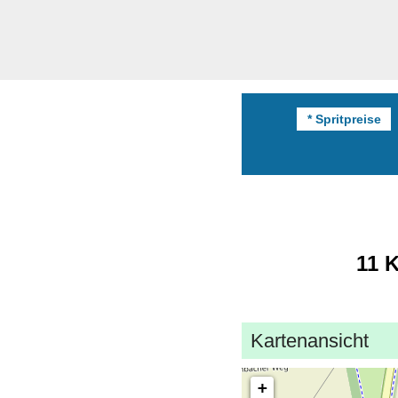
* Spritpreise
11 K
Kartenansicht
+