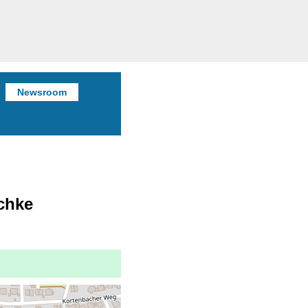
Newsroom
schke