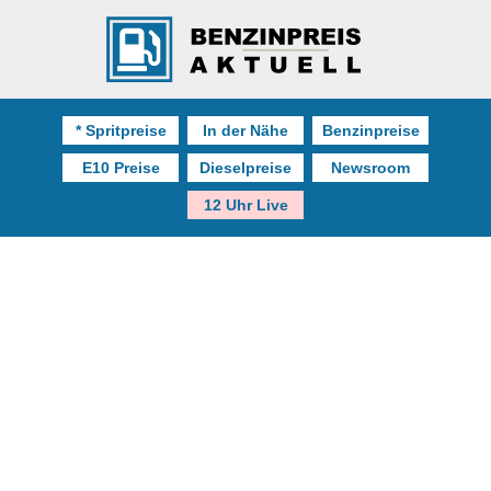
* Spritpreise
In der Nähe
Benzinpreise
E10 Preise
Dieselpreise
Newsroom
12 Uhr Live