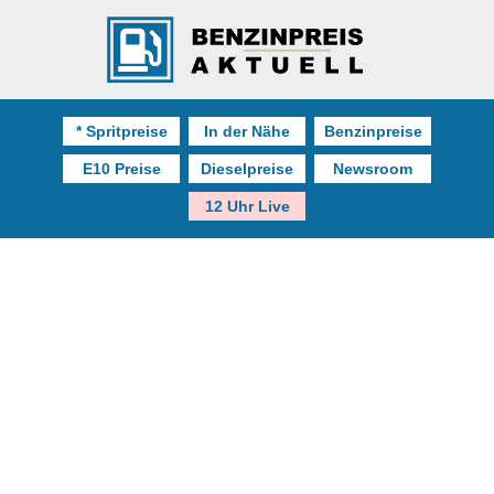
* Spritpreise
In der Nähe
Benzinpreise
E10 Preise
Dieselpreise
Newsroom
12 Uhr Live