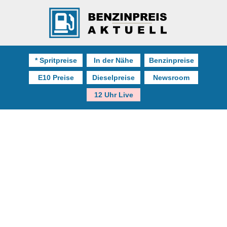
* Spritpreise
In der Nähe
Benzinpreise
E10 Preise
Dieselpreise
Newsroom
12 Uhr Live