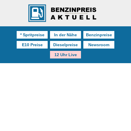
* Spritpreise
In der Nähe
Benzinpreise
E10 Preise
Dieselpreise
Newsroom
12 Uhr Live