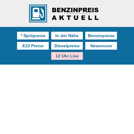
* Spritpreise
In der Nähe
Benzinpreise
E10 Preise
Dieselpreise
Newsroom
12 Uhr Live