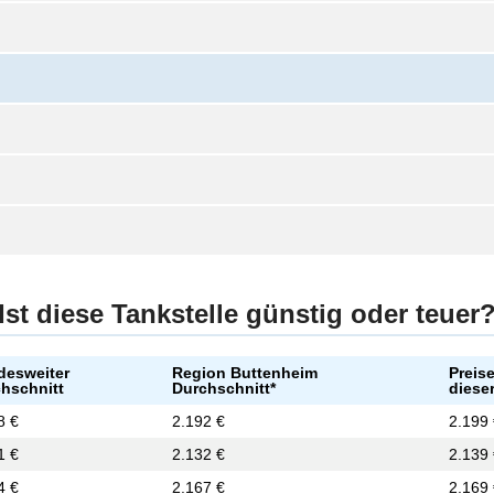
Ist diese Tankstelle günstig oder teuer
desweiter
Region Buttenheim
Preis
hschnitt
Durchschnitt*
dieser
8 €
2.192 €
2.199
1 €
2.132 €
2.139
4 €
2.167 €
2.169