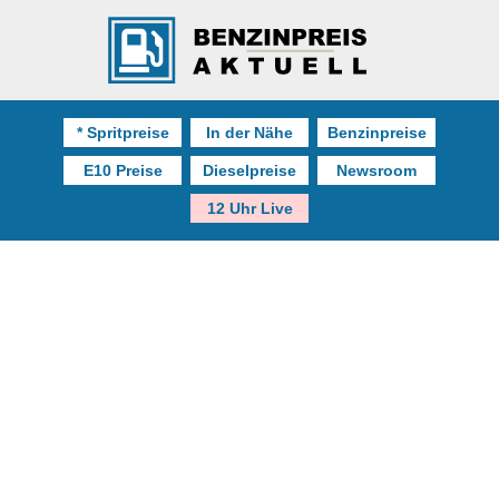
* Spritpreise
In der Nähe
Benzinpreise
E10 Preise
Dieselpreise
Newsroom
12 Uhr Live