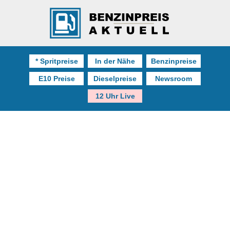
* Spritpreise
In der Nähe
Benzinpreise
E10 Preise
Dieselpreise
Newsroom
12 Uhr Live