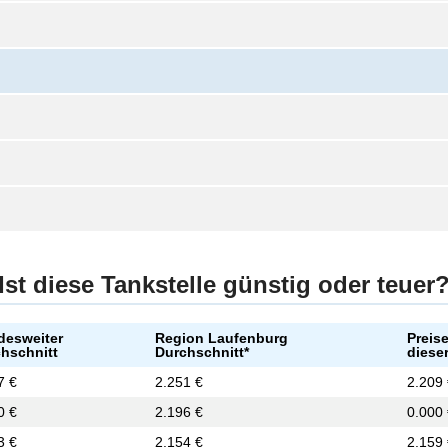
Ist diese Tankstelle günstig oder teuer
desweiter
Region Laufenburg
Preis
hschnitt
Durchschnitt*
dieser
7 €
2.251 €
2.209
0 €
2.196 €
0.000
3 €
2.154 €
2.159