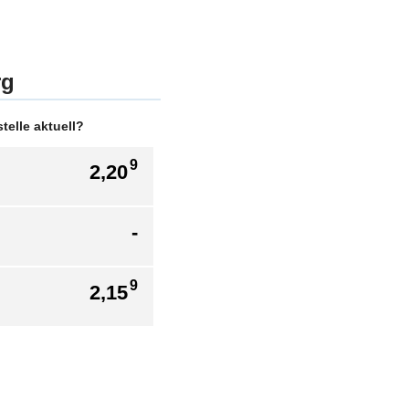
rg
elle aktuell?
9
2,20
-
9
2,15