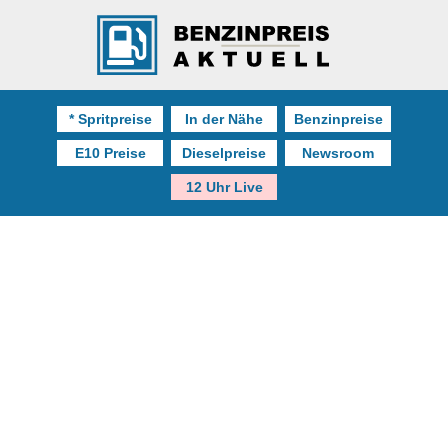
* Spritpreise
In der Nähe
Benzinpreise
E10 Preise
Dieselpreise
Newsroom
12 Uhr Live