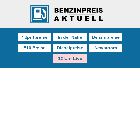
* Spritpreise
In der Nähe
Benzinpreise
E10 Preise
Dieselpreise
Newsroom
12 Uhr Live