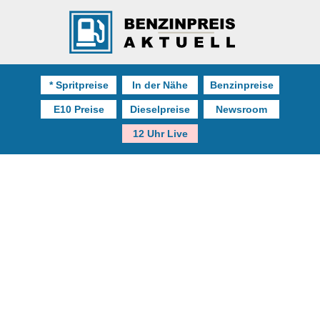
* Spritpreise
In der Nähe
Benzinpreise
E10 Preise
Dieselpreise
Newsroom
12 Uhr Live