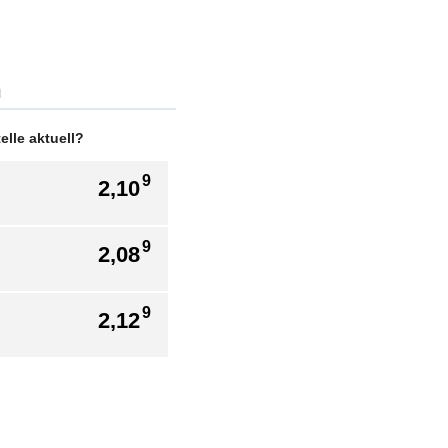
h
lle aktuell?
9
2,10
9
2,08
9
2,12