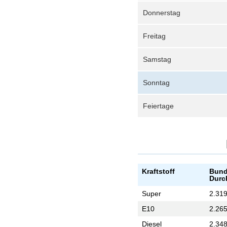
Donnerstag
Freitag
Samstag
Sonntag
Feiertage
Kraftstoff
Bund
Durc
Super
2.319
E10
2.265
Diesel
2.348