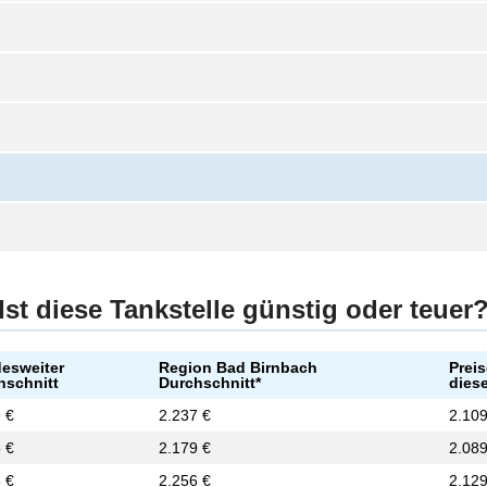
Ist diese Tankstelle günstig oder teuer
esweiter
Region Bad Birnbach
Preis
hschnitt
Durchschnitt*
diese
 €
2.237 €
2.109
 €
2.179 €
2.089
 €
2.256 €
2.129