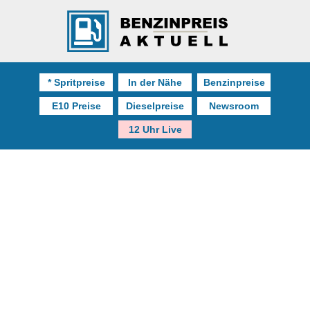
* Spritpreise
In der Nähe
Benzinpreise
E10 Preise
Dieselpreise
Newsroom
12 Uhr Live