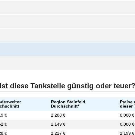
Ist diese Tankstelle günstig oder teuer
desweiter
Region Steinfeld
Preise 
chschnitt
Durchschnitt*
dieser 
19 €
2.208 €
0.000 €
62 €
2.149 €
0.000 €
28 €
2.227 €
2.199 €