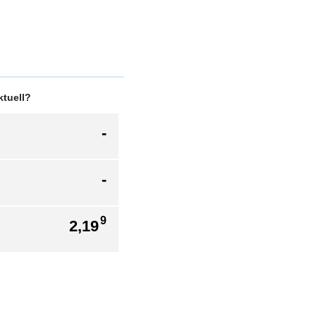
ktuell?
-
-
9
2,19