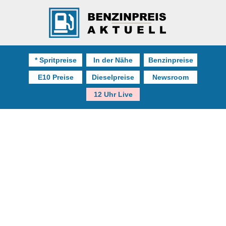
* Spritpreise
In der Nähe
Benzinpreise
E10 Preise
Dieselpreise
Newsroom
12 Uhr Live