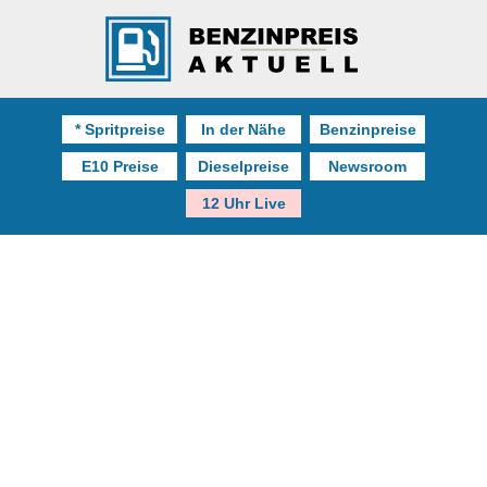
* Spritpreise
In der Nähe
Benzinpreise
E10 Preise
Dieselpreise
Newsroom
12 Uhr Live