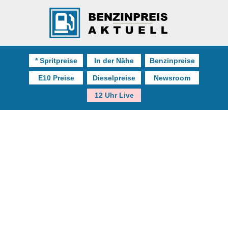
* Spritpreise
In der Nähe
Benzinpreise
E10 Preise
Dieselpreise
Newsroom
12 Uhr Live