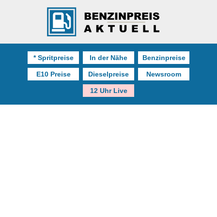
* Spritpreise
In der Nähe
Benzinpreise
E10 Preise
Dieselpreise
Newsroom
12 Uhr Live