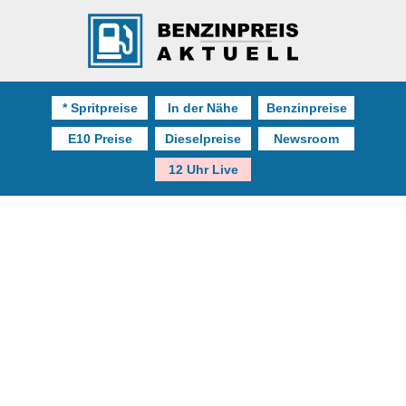
* Spritpreise
In der Nähe
Benzinpreise
E10 Preise
Dieselpreise
Newsroom
12 Uhr Live