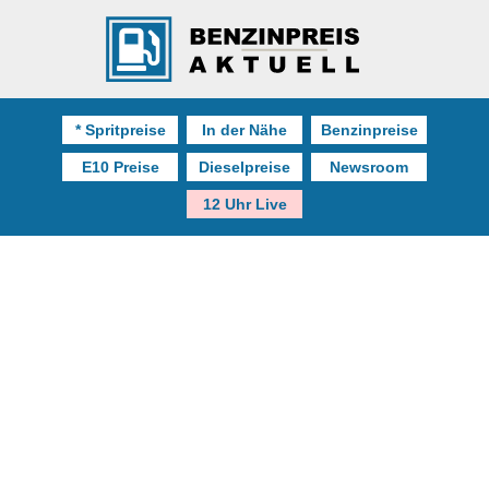
* Spritpreise
In der Nähe
Benzinpreise
E10 Preise
Dieselpreise
Newsroom
12 Uhr Live