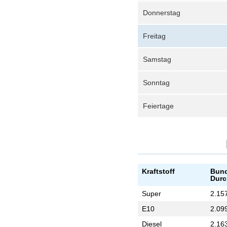
Donnerstag
Freitag
Samstag
Sonntag
Feiertage
Kraftstoff
Bund
Durc
Super
2.15
E10
2.09
Diesel
2.16