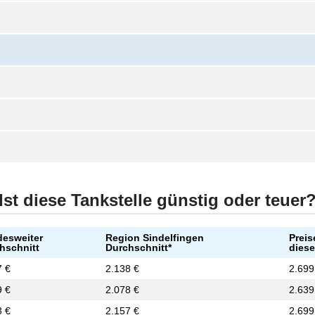
Ist diese Tankstelle günstig oder teuer
esweiter
Region Sindelfingen
Preis
hschnitt
Durchschnitt*
diese
7 €
2.138 €
2.699
9 €
2.078 €
2.639
3 €
2.157 €
2.699