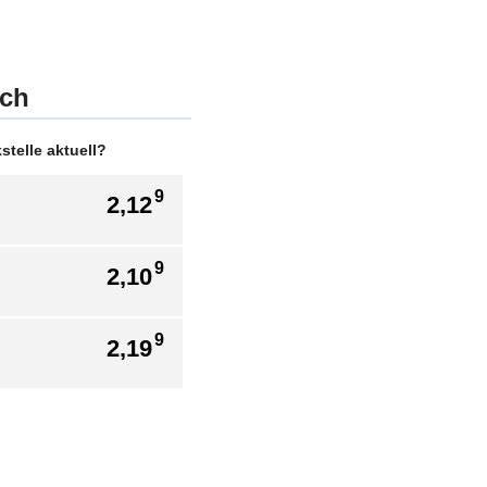
ach
telle aktuell?
9
2,12
9
2,10
9
2,19