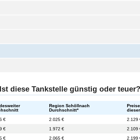
Ist diese Tankstelle günstig oder teuer
desweiter
Region Schöllnach
Preise
hschnitt
Durchschnitt*
dieser
6 €
2.025 €
2.129 
9 €
1.972 €
2.109 
5 €
2.065 €
2.199 