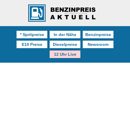
* Spritpreise
In der Nähe
Benzinpreise
E10 Preise
Dieselpreise
Newsroom
12 Uhr Live