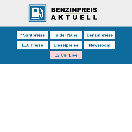
* Spritpreise
In der Nähe
Benzinpreise
E10 Preise
Dieselpreise
Newsroom
12 Uhr Live