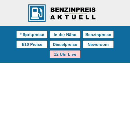
* Spritpreise
In der Nähe
Benzinpreise
E10 Preise
Dieselpreise
Newsroom
12 Uhr Live