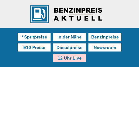
* Spritpreise
In der Nähe
Benzinpreise
E10 Preise
Dieselpreise
Newsroom
12 Uhr Live