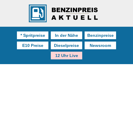
* Spritpreise
In der Nähe
Benzinpreise
E10 Preise
Dieselpreise
Newsroom
12 Uhr Live