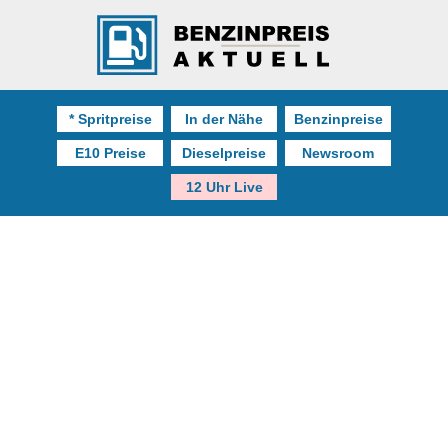
* Spritpreise
In der Nähe
Benzinpreise
E10 Preise
Dieselpreise
Newsroom
12 Uhr Live