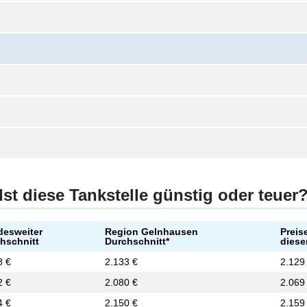
Ist diese Tankstelle günstig oder teuer
esweiter
Region Gelnhausen
Preis
hschnitt
Durchschnitt*
diese
8 €
2.133 €
2.129
2 €
2.080 €
2.069
4 €
2.150 €
2.159