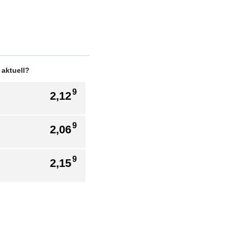
 aktuell?
9
2,12
9
2,06
9
2,15