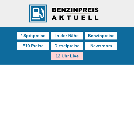
* Spritpreise
In der Nähe
Benzinpreise
E10 Preise
Dieselpreise
Newsroom
12 Uhr Live