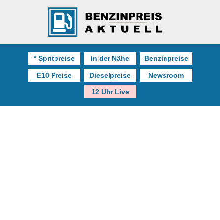
* Spritpreise
In der Nähe
Benzinpreise
E10 Preise
Dieselpreise
Newsroom
12 Uhr Live