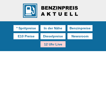
* Spritpreise
In der Nähe
Benzinpreise
E10 Preise
Dieselpreise
Newsroom
12 Uhr Live