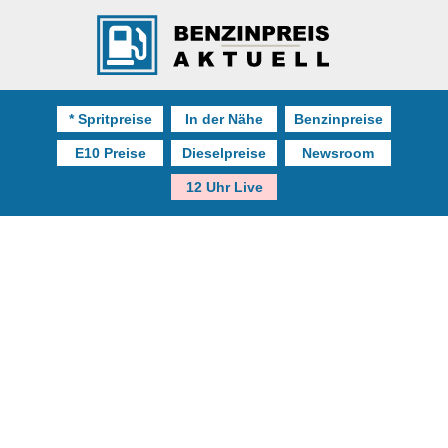
* Spritpreise
In der Nähe
Benzinpreise
E10 Preise
Dieselpreise
Newsroom
12 Uhr Live