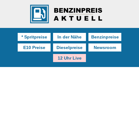
* Spritpreise
In der Nähe
Benzinpreise
E10 Preise
Dieselpreise
Newsroom
12 Uhr Live