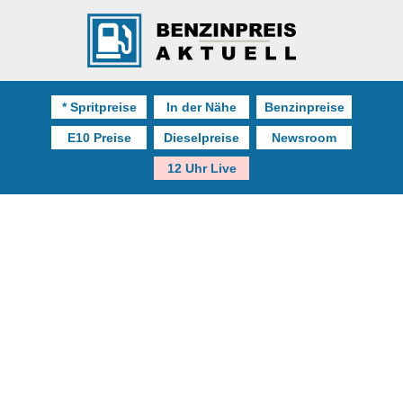
* Spritpreise
In der Nähe
Benzinpreise
E10 Preise
Dieselpreise
Newsroom
12 Uhr Live