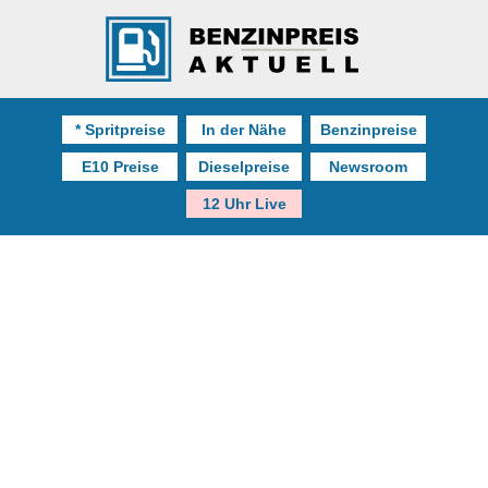
* Spritpreise
In der Nähe
Benzinpreise
E10 Preise
Dieselpreise
Newsroom
12 Uhr Live