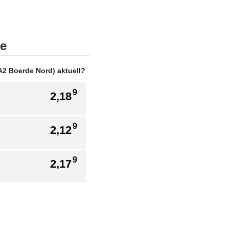
de
A2 Boerde Nord) aktuell?
9
2,18
9
2,12
9
2,17