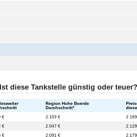
Ist diese Tankstelle günstig oder teuer
esweiter
Region Hohe Boerde
Preis
hschnitt
Durchschnitt*
diese
9 €
2.103 €
2.189
2 €
2.047 €
2.129
8 €
2.091 €
2.179