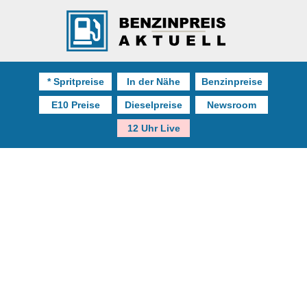
* Spritpreise
In der Nähe
Benzinpreise
E10 Preise
Dieselpreise
Newsroom
12 Uhr Live